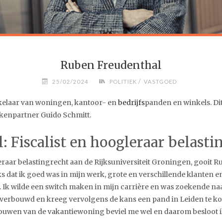
Ruben Freudenthal
/
25/02/2024
POLITIEK
VASTGOED
kelaar van woningen, kantoor- en
bedrijfs
panden en winkels. Dit
akenpartner Guido Schmitt.
 Fiscalist en hoogleraar belasti
raar belastingrecht aan de Rijksuniversiteit Groningen, gooit R
ks dat ik goed was in mijn werk, grote en verschillende klanten 
Ik wilde een switch maken in mijn carrière en was zoekende naar 
verbouwd en kreeg vervolgens de kans een pand in Leiden te ko
uwen van de vakantiewoning beviel me wel en daarom besloot ik