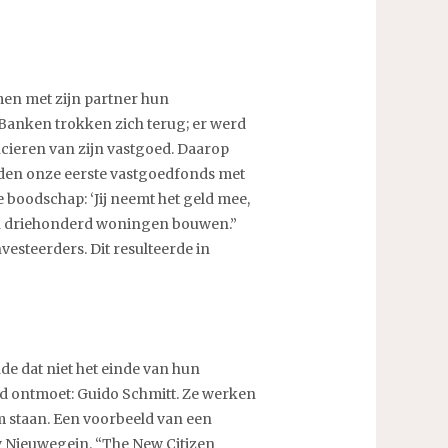
men met zijn partner hun
. Banken trokken zich terug; er werd
cieren van zijn vastgoed. Daarop
wden onze eerste vastgoedfonds met
e boodschap: ‘Jij neemt het geld mee,
o’n driehonderd woningen bouwen.”
esteerders. Dit resulteerde in
e dat niet het einde van hun
ad ontmoet: Guido Schmitt. Ze werken
 staan. Een voorbeeld van een
ty Nieuwegein. “The New Citizen