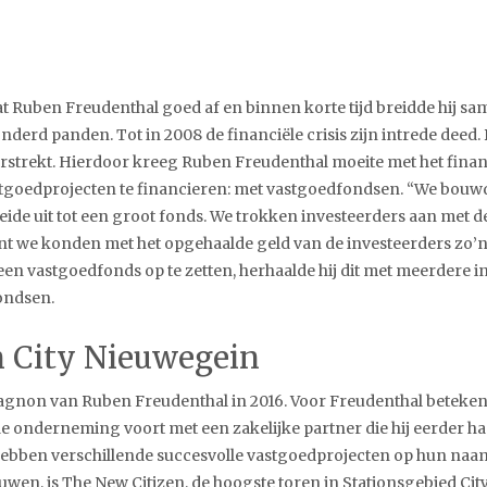
t Ruben Freudenthal goed af en binnen korte tijd breidde hij sa
onderd panden. Tot in 2008 de financiële crisis zijn intrede deed
erstrekt. Hierdoor kreeg Ruben Freudenthal moeite met het finan
astgoedprojecten te financieren: met vastgoedfondsen. “We bou
eide uit tot een groot fonds. We trokken investeerders aan met d
want we konden met het opgehaalde geld van de investeerders z
n vastgoedfonds op te zetten, herhaalde hij dit met meerdere inv
ondsen.
n City Nieuwegein
gnon van Ruben Freudenthal in 2016. Voor Freudenthal betekend
de onderneming voort met een zakelijke partner die hij eerder h
hebben verschillende succesvolle vastgoedprojecten op hun naam
ouwen, is The New Citizen, de hoogste toren in Stationsgebied Ci