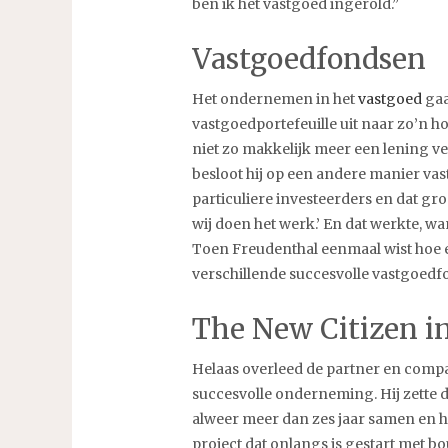
ben ik het vastgoed ingerold.”
Vastgoedfondsen
Het ondernemen in het
vastgoed
gaa
vastgoedportefeuille uit naar zo’n h
niet zo makkelijk meer een lening v
besloot hij op een andere manier v
particuliere investeerders en dat gro
wij doen het werk.’ En dat werkte, 
Toen Freudenthal eenmaal wist hoe ee
verschillende succesvolle vastgoedf
The New Citizen i
Helaas overleed de partner en compa
succesvolle onderneming. Hij zette 
alweer meer dan zes jaar samen en 
project dat onlangs is gestart met b