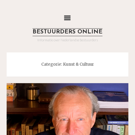
Ga
naar
de
inhoud
BESTUURDERS ONLINE
Informatie over Nederlandse bestuurders
Categorie:
Kunst & Cultuur