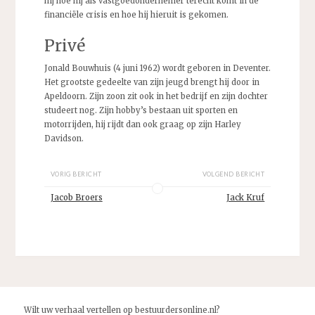
hij hoe hij als vastgoedondernemer terecht komt in de
financiële crisis en hoe hij hieruit is gekomen.
Privé
Jonald Bouwhuis (4 juni 1962) wordt geboren in Deventer.
Het grootste gedeelte van zijn jeugd brengt hij door in
Apeldoorn. Zijn zoon zit ook in het bedrijf en zijn dochter
studeert nog. Zijn hobby’s bestaan uit sporten en
motorrijden, hij rijdt dan ook graag op zijn Harley
Davidson.
VORIG BERICHT
VOLGEND BERICHT
Jacob Broers
Jack Kruf
Wilt uw verhaal vertellen op bestuurdersonline.nl?