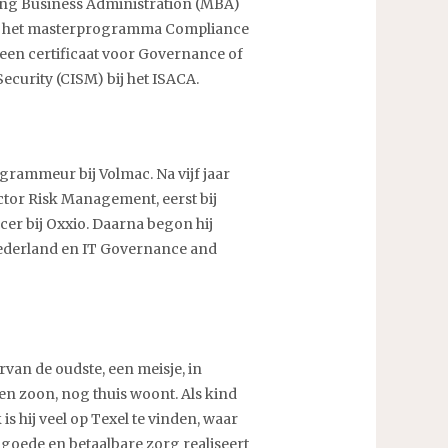
iding Business Administration (MBA)
 met het masterprogramma Compliance
j een certificaat voor Governance of
Security (CISM) bij het ISACA.
grammeur bij Volmac. Na vijf jaar
ector Risk Management, eerst bij
cer bij Oxxio. Daarna begon hij
Nederland en IT Governance and
rvan de oudste, een meisje, in
een zoon, nog thuis woont. Als kind
s hij veel op Texel te vinden, waar
r goede en betaalbare zorg realiseert