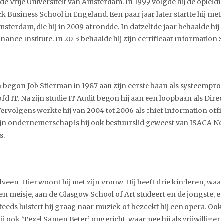
de Vrije Universiteit van Amsterdam. In 1999 volgde hij de ople
k Business School in Engeland. Een paar jaar later startte hij
Amsterdam, die hij in 2009 afrondde. In datzelfde jaar behaalde hi
ance Institute. In 2013 behaalde hij zijn certificaat Information 
begon Job Stierman in 1987 aan zijn eerste baan als systeempro
ofd IT. Na zijn studie IT Audit begon hij aan een loopbaan als Dir
rvolgens werkte hij van 2004 tot 2006 als chief information offi
ijn ondernemerschap is hij ook bestuurslid geweest van ISACA 
s.
een. Hier woont hij met zijn vrouw. Hij heeft drie kinderen, waa
en meisje, aan de Glasgow School of Art studeert en de jongste, 
eds luistert hij graag naar muziek of bezoekt hij een opera. Ook i
 hij ook ‘Texel Samen Beter’ opgericht, waarmee hij als vrijwillige