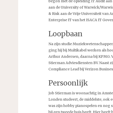
begon met de opleiding IT Audit aan 
aan de University of Warwick/Warwic
& Risk aan de Vrije Universiteit van 
Enterprise IT van het ISACA IT Govern
Loopbaan
Na zijn studie Muziekwetenschappen 
ging hij bij Multikabel werken als ho
Arthur Andersen, daarna bij KPMG. Ve
Stierman Adviesdiensten BV. Naast z
Compliance Lead bij Verizon Busines
Persoonlijk
Job Stierman is woonachtig in Amstelv
Londen studeert, de middelste, ook e
was zijn hobby pianospelen en nog ste
hij een tweede huis heeft. Hier heeft