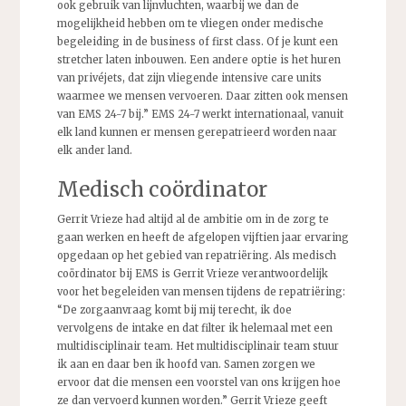
ook gebruik van lijnvluchten, waarbij we dan de
mogelijkheid hebben om te vliegen onder medische
begeleiding in de business of first class. Of je kunt een
stretcher laten inbouwen. Een andere optie is het huren
van privéjets, dat zijn vliegende intensive care units
waarmee we mensen vervoeren. Daar zitten ook mensen
van EMS 24-7 bij.” EMS 24-7 werkt internationaal, vanuit
elk land kunnen er mensen gerepatrieerd worden naar
elk ander land.
Medisch coördinator
Gerrit Vrieze had altijd al de ambitie om in de zorg te
gaan werken en heeft de afgelopen vijftien jaar ervaring
opgedaan op het gebied van repatriëring. Als medisch
coördinator bij EMS is Gerrit Vrieze verantwoordelijk
voor het begeleiden van mensen tijdens de repatriëring:
“De zorgaanvraag komt bij mij terecht, ik doe
vervolgens de intake en dat filter ik helemaal met een
multidisciplinair team. Het multidisciplinair team stuur
ik aan en daar ben ik hoofd van. Samen zorgen we
ervoor dat die mensen een voorstel van ons krijgen hoe
ze dan vervoerd kunnen worden.” Gerrit Vrieze geeft