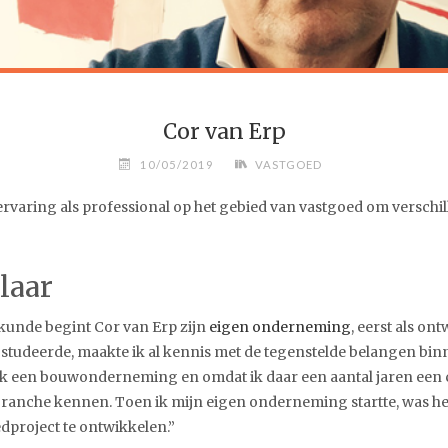
Cor van Erp
10/05/2019
VASTGOED
ervaring als professional op het gebied van vastgoed om verschi
laar
kunde begint Cor van Erp zijn
eigen onderneming
, eerst als o
studeerde, maakte ik al kennis met de tegenstelde belangen bi
k een bouwonderneming en omdat ik daar een aantal jaren een 
e branche kennen. Toen ik mijn eigen onderneming startte, was h
project te ontwikkelen.”