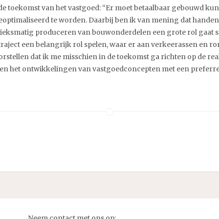
op de toekomst van het vastgoed: “Er moet betaalbaar gebouwd 
eoptimaliseerd te worden. Daarbij ben ik van mening dat handen
brieksmatig produceren van bouwonderdelen een grote rol gaat 
tstraject een belangrijk rol spelen, waar er aan verkeerassen en 
tellen dat ik me misschien in de toekomst ga richten op de real
en het ontwikkelingen van vastgoedconcepten met een preferred
Neem contact met ons op: