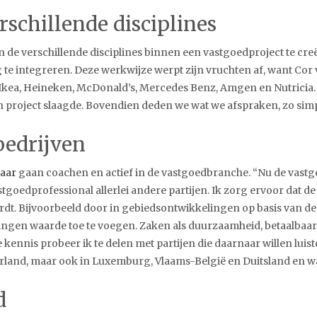
rschillende disciplines
n de verschillende disciplines binnen een vastgoedproject te cre
te integreren. Deze werkwijze werpt zijn vruchten af, want Cor 
 Ikea, Heineken, McDonald’s, Mercedes Benz, Amgen en Nutricia
project slaagde. Bovendien deden we wat we afspraken, zo simpe
bedrijven
laar
gaan coachen en actief in de vastgoedbranche. “Nu de vastg
astgoedprofessional allerlei andere partijen. Ik zorg ervoor dat 
dt. Bijvoorbeeld door in gebiedsontwikkelingen op basis van d
gen waarde toe te voegen. Zaken als duurzaamheid, betaalbaarh
 kennis probeer ik te delen met partijen die daarnaar willen lui
derland, maar ook in Luxemburg, Vlaams-België en Duitsland en w
d