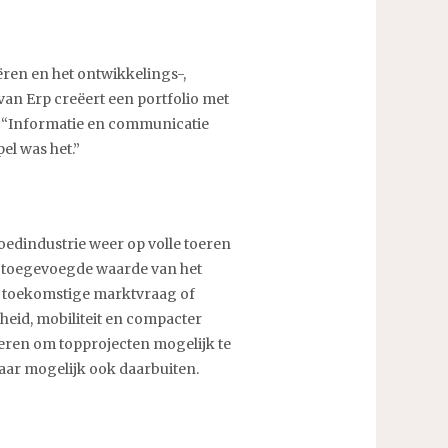
ëren en het ontwikkelings-,
van Erp creëert een portfolio met
. “Informatie en communicatie
l was het.”
oedindustrie weer op volle toeren
de toegevoegde waarde van het
e toekomstige marktvraag of
eid, mobiliteit en compacter
steren om topprojecten mogelijk te
aar mogelijk ook daarbuiten.