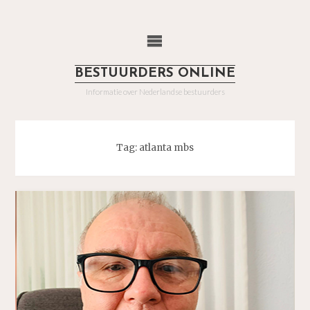
Ga
naar
de
inhoud
BESTUURDERS ONLINE
Informatie over Nederlandse bestuurders
Tag:
atlanta mbs