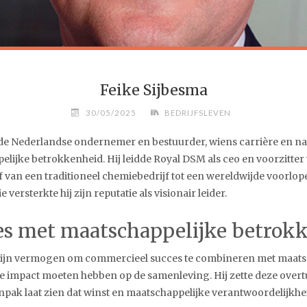
Feike Sijbesma
30/05/2025
BEDRIJFSLEVEN
de Nederlandse ondernemer en bestuurder, wiens carrière en n
elijke betrokkenheid. Hij leidde Royal DSM als ceo en voorzitter
jf van een traditioneel chemiebedrijf tot een wereldwijde voorlo
ersterkte hij zijn reputatie als visionair leider.
es met maatschappelijke betrok
s zijn vermogen om commercieel succes te combineren met maats
ieve impact moeten hebben op de samenleving. Hij zette deze ove
aanpak laat zien dat winst en maatschappelijke verantwoordelijk