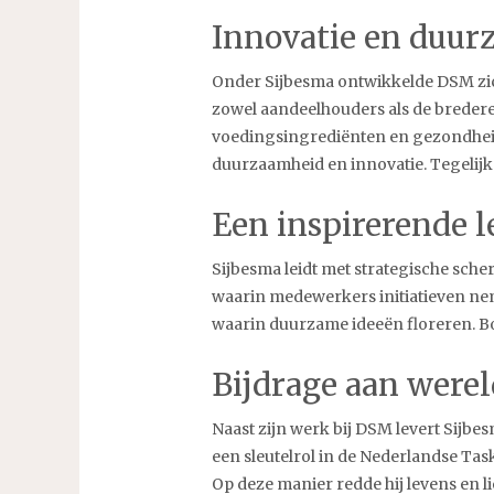
Innovatie en duur
Onder Sijbesma ontwikkelde DSM zich
zowel aandeelhouders als de bredere
voedingsingrediënten en gezondheids
duurzaamheid en innovatie. Tegelijke
Een inspirerende l
Sijbesma leidt met strategische sche
waarin medewerkers initiatieven nem
waarin duurzame ideeën floreren. Bo
Bijdrage aan were
Naast zijn werk bij DSM levert Sijb
een sleutelrol in de Nederlandse Task
Op deze manier redde hij levens en lie