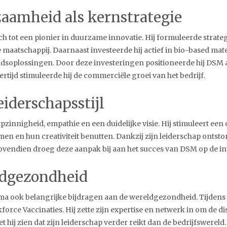
zaamheid als kernstrategie
 tot een pionier in duurzame innovatie. Hij formuleerde strate
 maatschappij. Daarnaast investeerde hij actief in bio-based ma
oplossingen. Door deze investeringen positioneerde hij DSM al
rtijd stimuleerde hij de commerciële groei van het bedrijf.
eiderschapsstijl
rpzinnigheid, empathie en een duidelijke visie. Hij stimuleert ee
en en hun creativiteit benutten. Dankzij zijn leiderschap ont
vendien droeg deze aanpak bij aan het succes van DSM op de in
ldgezondheid
esma ook belangrijke bijdragen aan de wereldgezondheid. Tijdens
force Vaccinaties. Hij zette zijn expertise en netwerk in om de dis
t hij zien dat zijn leiderschap verder reikt dan de bedrijfswereld. H