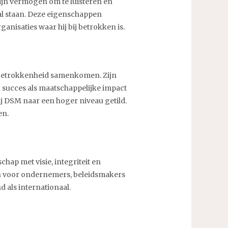
zijn vermogen om te luisteren en
al staan. Deze eigenschappen
anisaties waar hij bij betrokken is.
e betrokkenheid samenkomen. Zijn
k succes als maatschappelijke impact
j DSM naar een hoger niveau getild.
en.
hap met visie, integriteit en
ron voor ondernemers, beleidsmakers
d als internationaal.