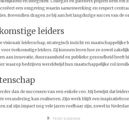
kelijkheid en integriteit. Collega’s en partners prijzen hem om 
ij creëert een omgeving waarin samenwerking en respect centra
ies. Bovendien dragen ze bij aan het langdurige succes van de org
ekomstige leiders
 visionair leiderschap, strategisch inzicht en maatschappelijk
 voor toekomstige leiders. Zij kunnen leren hoe ze zowel zakelij
en aan innovatie, duurzaamheid en publieke gezondheid heeft hi
ier waarop bedrijven wereldwijd hun maatschappelijke rol invull
atenschap
rder dan de successen van een enkele ceo. Hij bewijst dat leidersc
e verandering kan realiseren. Zijn werk blijft een inspiratieb
n zal zijn impact nog vele jaren voelbaar zijn, zowel in Nederlan
FEIKE SIJBESMA