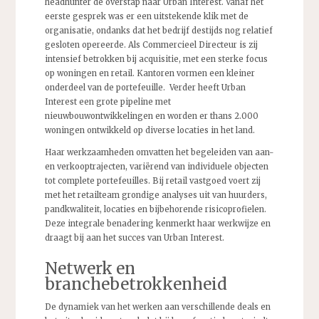
headhunter de overstap naar Urban Interest. Vanaf het
eerste gesprek was er een uitstekende klik met de
organisatie, ondanks dat het bedrijf destijds nog relatief
gesloten opereerde. Als Commercieel Directeur is zij
intensief betrokken bij acquisitie, met een sterke focus
op woningen en retail. Kantoren vormen een kleiner
onderdeel van de portefeuille. Verder heeft Urban
Interest een grote pipeline met
nieuwbouwontwikkelingen en worden er thans 2.000
woningen ontwikkeld op diverse locaties in het land.
Haar werkzaamheden omvatten het begeleiden van aan-
en verkooptrajecten, variërend van individuele objecten
tot complete portefeuilles. Bij retail vastgoed voert zij
met het retailteam grondige analyses uit van huurders,
pandkwaliteit, locaties en bijbehorende risicoprofielen.
Deze integrale benadering kenmerkt haar werkwijze en
draagt bij aan het succes van Urban Interest.
Netwerk en
branchebetrokkenheid
De dynamiek van het werken aan verschillende deals en