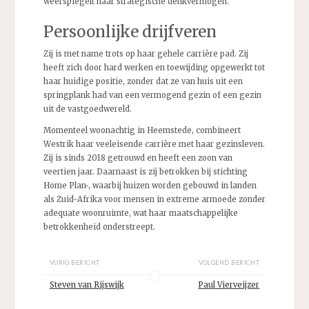
weerspiegelt haar strategische denkvermogen.
Persoonlijke drijfveren
Zij is met name trots op haar gehele carrière pad. Zij
heeft zich door hard werken en toewijding opgewerkt tot
haar huidige positie, zonder dat ze van huis uit een
springplank had van een vermogend gezin of een gezin
uit de vastgoedwereld.
Momenteel woonachtig in Heemstede, combineert
Westrik haar veeleisende carrière met haar gezinsleven.
Zij is sinds 2018 getrouwd en heeft een zoon van
veertien jaar. Daarnaast is zij betrokken bij stichting
Home Plan
, waarbij huizen worden gebouwd in landen
als Zuid-Afrika voor mensen in extreme armoede zonder
adequate woonruimte, wat haar maatschappelijke
betrokkenheid onderstreept.
VORIG BERICHT
VOLGEND BERICHT
Steven van Rijswijk
Paul Vierveijzer