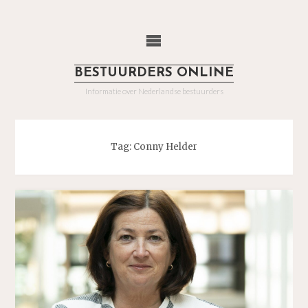
Ga
naar
de
inhoud
BESTUURDERS ONLINE
Informatie over Nederlandse bestuurders
Tag:
Conny Helder